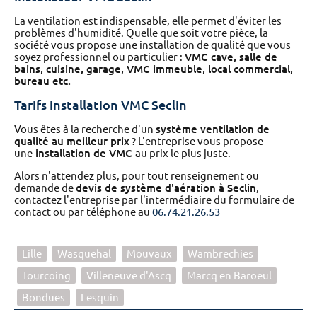
La ventilation est indispensable, elle permet d'éviter les
problèmes d'humidité. Quelle que soit votre pièce, la
société vous propose une installation de qualité que vous
soyez professionnel ou particulier :
VMC cave,
salle de
bains,
cuisine,
garage, VMC immeuble, local commercial,
bureau etc.
Tarifs installation VMC Seclin
Vous êtes à la recherche d'un
système ventilation de
qualité au meilleur prix
? L'entreprise vous propose
une
installation de VMC
au prix le plus juste.
Alors n'attendez plus, pour tout renseignement ou
demande de
devis de système d'aération à Seclin
,
contactez l'entreprise par l'intermédiaire du formulaire de
contact ou par téléphone au
06.74.21.26.53
Lille
Wasquehal
Mouvaux
Wambrechies
Tourcoing
Villeneuve d'Ascq
Marcq en Baroeul
Bondues
Lesquin